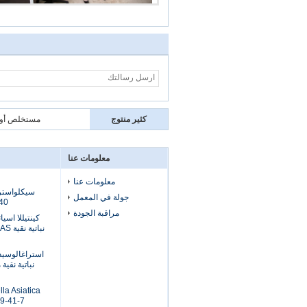
كثير منتوج
مستخلص أوراق ntaphyllum 80٪ 98٪ CAS 80321-63-7
معلومات عنا
معلومات عنا
سيكلواستر
جولة في المعمل
40٪ 98٪ درجة صيدلا
مراقبة الجودة
كينتيللا اس
نباتي
نباتية نقي
lla Asiatica
9-41-7