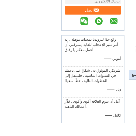
اتصل
رائع جدًا لتزويدنا بمعدات مؤهلة ، إنه
أمر مثير للإعجاب للغاية. يشرفني أن
أعمل معكم يا رفاق.
الغذائية L
—— أنتوني
شريكي الموثوق به ، شكرًا على دعمك
نع
في السنوات الماضية ، فلننتقل إلى
الخطوات التالية ، حظًا سعيدًا.
—— ديانا
آمل أن تدوم العلاقة أقوى وأقوى ، قدِّر
أعمالك الباهتة.
—— كاثيل