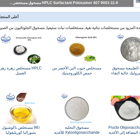
9003-11-6 HPLC Surfactant Poloxamer 407 مسحوق مستحضرات التجميل الصف
أعلى المنتج
دة المزود من مستخلصات نباتية نقية, مستخلصات نبات ستيفيا, مسحوق الجلوتاثيون من الصين
 الطبيعية مسحوق
مستخلص حبوب البن الأخضر من
HPLC مستخلص زهرة زهر
وليك عالية النقاء
حمض الكلوروجينيك
العسل
دات الأكسدة
95٪ Fructo Oligosacc
مسحوق التحلية
98٪ مستخلص باكوشيول
Xylooligosaccharide للأغذية
بسوراليا كوريليفوليا
CAS 87-99-0