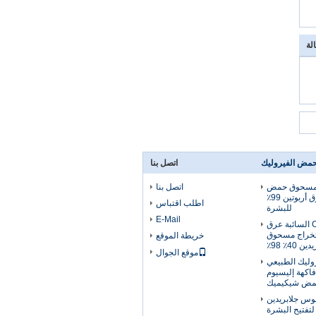
لة
مض الفيروليك
اتصل بنا
84380-01 مسحوق حمض
اتصل بنا
الفيروليك ، مسحوق أربوتين 99٪
اطلب اقتباس
للبشرة
E-Mail
CAS 59870-68-7 السائبة عرق
خراج مسحوق
خريطة الموقع
ن 40٪ 98٪
موقع الجوال
ليك الطبيعي
 فاكهة إليسيوم
مض شيكيميك
وس جلابريدين