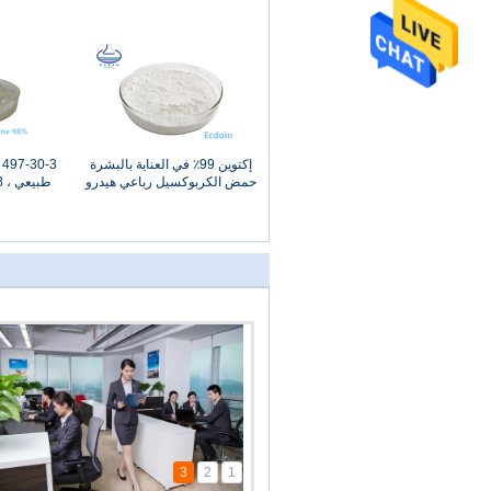
إكتوين 99٪ في العناية بالبشرة
3
حمض الكربوكسيل رباعي هيدرو
ميثيل بيريميدين
ine
3
2
1