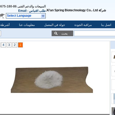
المبيعات والدعم الفنى
86-180-6675-5943
شركة Xi'an Spring Biotechnology Co.، Ltd.
طلب اقتباس
-
Email
Select Language
اتصل بنا
مراقبة الجودة
جولة في المعمل
معلومات عنا
أشرطة ف
بحث
4
3
2
1