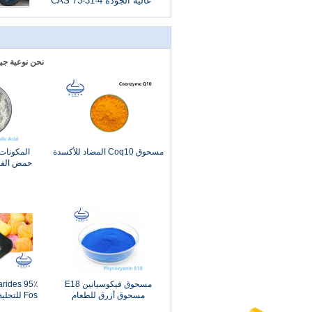
عالية الجودة CAS 73-31-4
نحن نوعية جي
مسحوق Coq10 المضاد للأكسدة
المكونات
حمض الفير
لمضا
مسحوق فيكوسيانين E18
harides
مسحوق أزرق للطعام
Fos للتحلية المضافة إلى الأغذية
للمشروبات