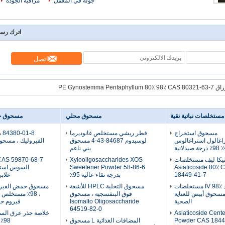
جولة في المعمل
مراقبة الجودة
اترك رسا
اتصل
PE Gynostemma Pe
مستخلصات نباتية نقية
مسحوق محلي
مسحوق ح
مسحوق استخراج
فطر ريشي مستخلص غانوديرما
-8
اغالول استراغالوس
لوسيدوم 84687-43-4 مسحوق
نية
بني ناعم
ياتيكا ليف مستخلصات
Xylooligosaccharides XOS
ة نقية Asiaticoside 80٪ CAS
Sweetener Powder 58-86-6
السوس است
18449-41-7
بدرجة نقاء عالية 95٪
غلابريدي
استراغالوسيد IV 98٪ مستخلصات
مسحوق التحلية HPLC للأشعة
مسحوق حمض الفيرو
ة مسحوق أبيض للعناية
فوق البنفسجية ، مسحوق
، 98٪ مستخلص
الصحية
Isomalto Oligosaccharide
فيروم ح
64519-82-0
Asiaticoside Cente
خلاصة جذر عرق الس
Powder CAS 1844
المضافات الغذائية L مسحوق
98٪ لتفتيح البشرة