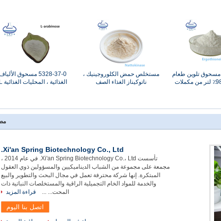
497-30- مسحوق تلوين طعام
مستخلص حمض الكلوروجينيك ،
5328-37-0 مسحوق الألياف
طبيعي ، 98٪ لتر من مكملات
ناتوكيناز الغذاء الصف
الغذائية ، المحليات 
Ergothione
مسحوق أرابينوز
مص
Xi'an Spring Biotechnology Co., Ltd.
تأسست Xi'an Spring Biotechnology Co.، Ltd. في عام 2014 ،
مجمعة على مجموعة من الشباب الديناميكيين والمسؤولين ذوي العقول
المبتكرة. إنها شركة محترفة تعمل في مجال البحث والتطوير والبيع
والخدمة للمواد الخام التجميلية الراقية والمستخلصات النباتية ذات
المحت... ...
قراءة المزيد
اتصل بنا اليوم