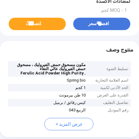
لمضادات الأكسدة
MOQ：1 كجم
افضل سعر
ﺎﺘﺼﻟ ﺍﻶﻧ
منتوج وصف
مكون مسحوق حمض الفيروليك ، مسحوق
تسليط الضوء
حمض الفيروليك عالي النقاء
,
Ferulic Acid Powder High Purity
اسم العلامة التجارية
Spring bio
الحد الأدنى لكمية
1 كجم
القدرة على العرض
10 طن بيرمونث
تفاصيل التغليف
كيس رقائق / برميل
رقم الموديل
الربيع 043
عرض المزيد