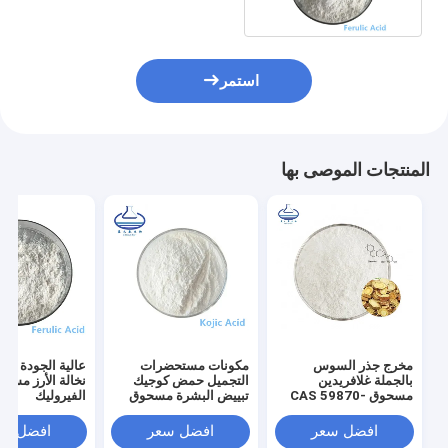
استمر
المنتجات الموصى بها
مخرج جذر السوس
مكونات مستحضرات
عالية الجودة اس
بالجملة غلافريدين
التجميل حمض كوجيك
نخالة الأرز مس
مسحوق CAS 59870-
تبييض البشرة مسحوق
الفيروليك
68-7
حمض كوجيك
افضل سعر
افضل سعر
افضل سع