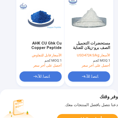
مستحضرات التجميل
AHK CU Ghk Cu
الصف برو-زيلان للعناية
Copper Peptide
بالبشرة CAS 439685-
49557-75-7 لإصلاح
الأسعار:
USD4724.5/kg
الأسعار:
قابل للتفاوض
79-7
البشرة لنمو الشعر
1 كجم
MOQ:
1 كجم
MOQ:
أحصل على آخر سعر
أحصل على آخر سعر
ﺎﺘﺼﻟ ﺍﻶﻧ
ﺎﺘﺼﻟ ﺍﻶﻧ
وفر وقتك
دعنا نتصل بأفضل المنتجات معك.