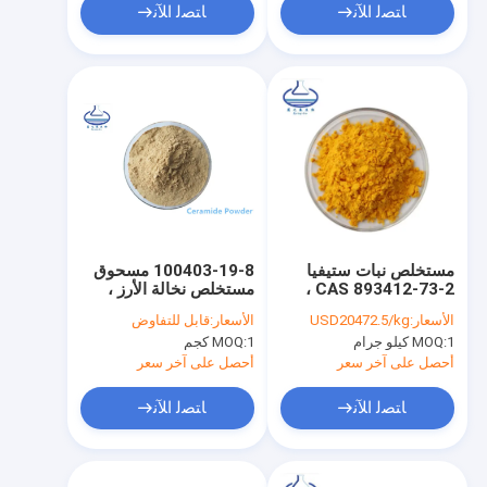
ﺎﺘﺼﻟ ﺍﻶﻧ
ﺎﺘﺼﻟ ﺍﻶﻧ
مستخلص نبات ستيفيا
100403-19-8 مسحوق
CAS 893412-73-2 ،
مستخلص نخالة الأرز ،
مضاد للشيخوخة 98٪
مسحوق سيراميد نقي
الأسعار:
USD20472.5/kg
الأسعار:
قابل للتفاوض
10٪
Hydroxypinacolone
1 كيلو جرام
MOQ:
1 كجم
MOQ:
Retinoate Hpr
أحصل على آخر سعر
أحصل على آخر سعر
ﺎﺘﺼﻟ ﺍﻶﻧ
ﺎﺘﺼﻟ ﺍﻶﻧ