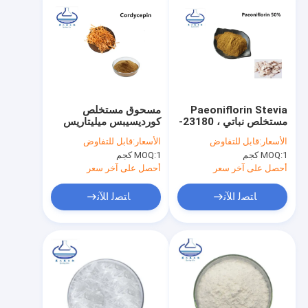
Paeoniflorin Stevia
مسحوق مستخلص
مستخلص نباتي ، 23180-
كورديسيبس ميليتاريس
57-6 مسحوق جذور
الطبيعي 3٪ 5٪ درجة
الأسعار:
قابل للتفاوض
الأسعار:
قابل للتفاوض
الفاوانيا الأبيض
طعام للرعاية الصحية
1 كجم
MOQ:
1 كجم
MOQ:
أحصل على آخر سعر
أحصل على آخر سعر
ﺎﺘﺼﻟ ﺍﻶﻧ
ﺎﺘﺼﻟ ﺍﻶﻧ
الصفحة الرئيسية
منتجات
أشرطة فيديو