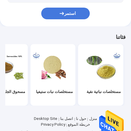
مسحوق تلوين الطعام الطبيعي
استمر
هيالورونات الصوديوم حمض الهيالورونيك
العناية الشخصية بجمال الفم
فئاتنا
ملصقات الوشم Genipin
مستخلصات نباتية نقية
مستخلصات نبات ستيفيا
مسحوق الجلوتاث
منزل
حول نا
اتصل بنا
Desktop Site
خريطة الموقع
Privacy Policy