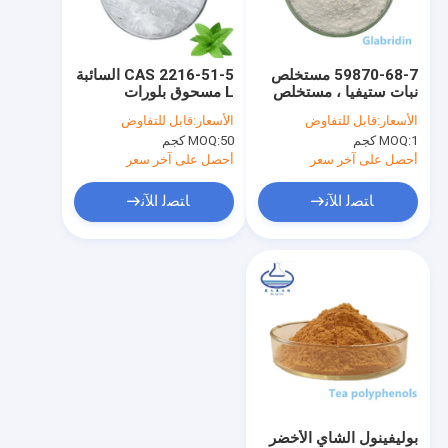
معلومات عنا
جولة في المعمل
59870-68-7 مستخلص
CAS 2216-51-5 السائبة
نبات ستيفيا ، مستخلص
L مسحوق بلورات
مراقبة الجودة
عرق السوس الجلابريدين
المنثول الغذاء الصف
الأسعار:
قابل للتفاوض
الأسعار:
قابل للتفاوض
لتبييض البشرة
1 كجم
MOQ:
50 كجم
MOQ:
اتصل بنا
أحصل على آخر سعر
أحصل على آخر سعر
اطلب اقتباس
ﺎﺘﺼﻟ ﺍﻶﻧ
ﺎﺘﺼﻟ ﺍﻶﻧ
مستخلصات نباتية نقية
مستخلصات نبات ستيفيا
مسحوق الجلوتاثيون
مسحوق تاكسيفولين
بوليفينول الشاي الأخضر