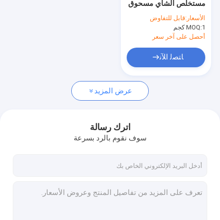
مستخلص الشاي مسحوق
مسحوق مضاد للأكسدة
الغذاء الصف ورقة
الأسعار:
قابل للتفاوض
مستخلص جزء
1 كجم
MOQ:
مسحوق L Ergothioneine
أحصل على آخر سعر
مسحوق حمض الفيروليك
ﺎﺘﺼﻟ ﺍﻶﻧ
مسحوق حمض الكلوروجينيك
عرض المزيد
مسحوق فيكوسيانين
مسحوق إريثريتول النقي
اترك رسالة
مستخلص عرق السوس العضوي
سوف نقوم بالرد بسرعة
مسحوق الألياف الغذائية
مسحوق مستخلص اللوتين
مسحوق محلي