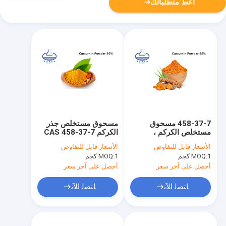
أعط متطلباتك
458-37-7 مسحوق
مسحوق مستخلص جذر
مستخلص الكركم ،
الكركم CAS 458-37-7
مسحوق الكركمين 95
Curcumins 95٪ Food
الأسعار:
قابل للتفاوض
الأسعار:
قابل للتفاوض
للرعاية الصحية
Pigment
1 كجم
MOQ:
1 كجم
MOQ:
أحصل على آخر سعر
أحصل على آخر سعر
ﺎﺘﺼﻟ ﺍﻶﻧ
ﺎﺘﺼﻟ ﺍﻶﻧ