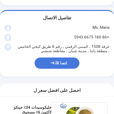
تفاصيل الاتصال
Ms. Maria
+86 180 6675 5943
غرفة 1508 ، المبنى الرقمي ، رقم 8 طريق كيجي الخامس
، منطقة يانتا ، مدينة شيان ، مقاطعة شنشي
ﺎﺘﺼﻟ ﺍﻶﻧ
احصل على افضل سعر ل
جليكوسيدات 24٪ جينكو
لاكتون 6٪ مسحوق