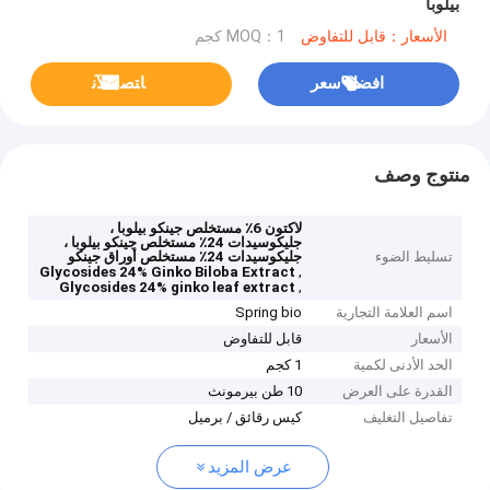
بيلوبا
الأسعار：قابل للتفاوض
MOQ：1 كجم
افضل سعر
ﺎﺘﺼﻟ ﺍﻶﻧ
منتوج وصف
لاكتون 6٪ مستخلص جينكو بيلوبا ،
جليكوسيدات 24٪ مستخلص جينكو بيلوبا ،
تسليط الضوء
جليكوسيدات 24٪ مستخلص أوراق جينكو
,
Glycosides 24% Ginko Biloba Extract
,
Glycosides 24% ginko leaf extract
اسم العلامة التجارية
Spring bio
الأسعار
قابل للتفاوض
الحد الأدنى لكمية
1 كجم
القدرة على العرض
10 طن بيرمونث
تفاصيل التغليف
كيس رقائق / برميل
عرض المزيد