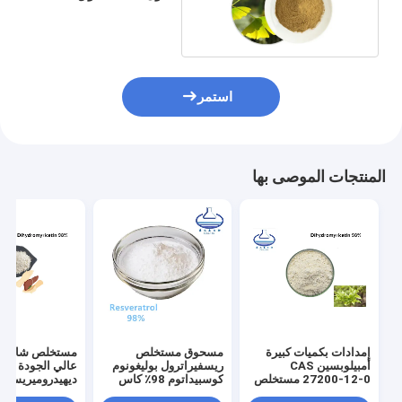
مستخلص الجنكو بيلوبا
استمر
المنتجات الموصى بها
إمدادات بكميات كبيرة
مسحوق مستخلص
مستخلص شاي ال
أمبيلوبسين CAS
ريسفيراترول بوليغونوم
عالي الجودة بالج
27200-12-0 مستخلص
كوسبيداتوم 98٪ كاس
شاي الكرمة
501-36-0
27200-12-0