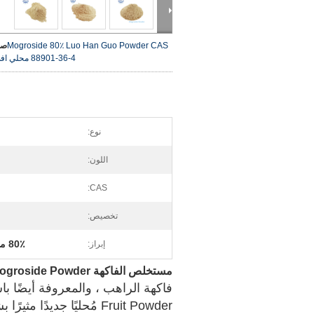
Mogroside 80٪ Luo Han Guo Powder CAS
صو
88901-36-4 محلي
اف
نوع:
اللون:
CAS:
تخصيص:
80٪ مسحوق luo han guo
إبراز:
مستخلص الفاكهة Mogroside 80٪ Luo Han Guo Extract Mogroside Powder
Fruit Powder مُحليًا جدي