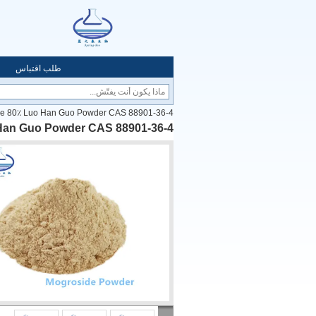
طلب اقتباس
roside 80٪ Luo Han Guo Powder CAS 88901-36-4
uo Han Guo Powder CAS 88901-36-4