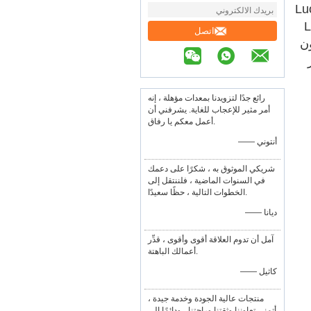
أخرى ، لا يحفز مستخلص Luo Han
اكهة Luo Han
اتصل
 دون
رائع جدًا لتزويدنا بمعدات مؤهلة ، إنه
أمر مثير للإعجاب للغاية. يشرفني أن
أعمل معكم يا رفاق.
—— أنتوني
شريكي الموثوق به ، شكرًا على دعمك
في السنوات الماضية ، فلننتقل إلى
الخطوات التالية ، حظًا سعيدًا.
—— ديانا
آمل أن تدوم العلاقة أقوى وأقوى ، قدِّر
أعمالك الباهتة.
—— كاثيل
منتجات عالية الجودة وخدمة جيدة ،
أتمنى تعاوننا وثقتنا وراحتنا ، ودائمًا إلى