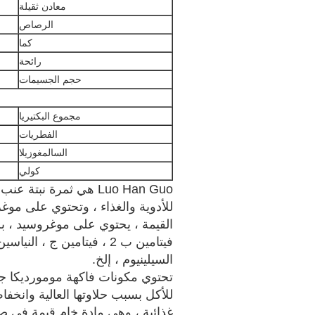
معادن ثقيلة
الرصاص
كما
رائحة
حجم الجسيمات
مجموع البكتيريا
الفطريات
السالمغوزيلا
كولي
القيمة ، يحتوي على موغروسيد ، برو
فيتامين ب 2 ، فيتامين ج ،
السيلينيوم ، إلخ.
تحتوي مكونات فاكهة مومورديكا ج
للأكل بسبب حلاوتها العالية وانخ
غذائية ، وهي مادة خام قيمة في ص