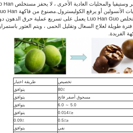
المحليات الأخرى.على عكس السكر وستيفيا والمحليات العادية ال
Guo تخزين الدهون أو يرفع مستويات الأنسولين أو يرفع الكوليسترول.مصنوع من ف
الطبيعية ، وقد ثبت سريريًا أن مستخلص Luo Han Guo يعمل على تسريع عملية حرق الدهون
فترة طويلة لعلاج السعال وتقليل الحمى ، ويتم العثور باستمرار
ة الفريدة.
تخصيص
طريقة اختبار
80٪
يتوافق
مسحوق أصفر فاتح
يتوافق
5.0 ～ 6.0
يتوافق
≤0.014٪
يتوافق
0.09٪
≤0.5٪
نفي
يتوافق