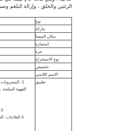
الرئتين والحلق ، وإزالة البلغم وت
نوع
ماركة
مكان المنشأ
استمارة
جزء
نوع الاستخراج
تخصيص
الاسم اللاتيني
تطبيق
1- المشروبات: 
القهوة المثلجة 
3- التوابل / الصلصات: كاتشب ، خردل ، مايونيز ، مخلل ، صلصات ستيك.
4.العلاجات: ا