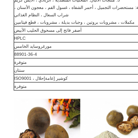
5. منتجات الألبان: المحليات المنضدية ، الزبادي ، الآيس كريم
ية: مستحضرات التجميل ، أحمر الشفاه ، غسول الفم ، معجون الأسنان ،
شراب السعال ، النظام الغذائي
مكملات ، مشروبات بروتين ، وجبات بديلة ، مشروبات ، قطع فيتامين
أصفر فاتح إلى مسحوق الحليب الأبيض
HPLC
مورغروسايد الخامس
88901-36-4
متوفرة
سنتان
كوشير [عامة]حلال ، ISO9001
متوفرة