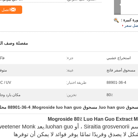
اتصل
رة كبيرة :
ضل سعر
مفصلة وصف الم
استخراج عشبي
جزء:
فاك
مسحوق أصفر فاتح
عينة:
متوف
88901-36-4
طريقة اختبار:
C / UV
80٪
تخزين:
مكان بارد وج
مسحوق Mogroside luo han guo
88901-36-4 محلي
,
,
فاكهة الراهب ، والمعروفة أيضًا باسم Siraitia grosvenorii ، أو luohan guo.يعد k
دًا مثيرًا بشكل لا يصدق وفريدًا تمامًا يوفر فوائد لا يمكن أن توفرها