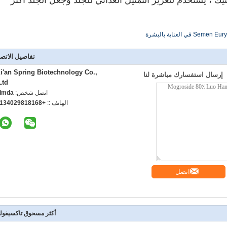
 ، يستخدم لتعزيز التمثيل الغذائي للجلد وجعل الجلد أكثر
Se في العناية بالبشرة
تفاصيل الاتص
i'an Spring Biotechnology Co.,
إرسال استفسارك مباشرة لنا
Ltd.
اتصل شخص:
dmin
الهاتف ::
8618189204313
اتصل
أكثر مسحوق تاكسيفول