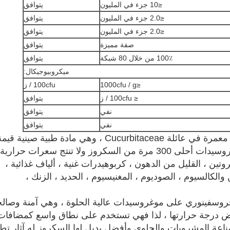
≤10 جزء في المليون
يتوافق
≤2.0 جزء في المليون
يتوافق
≤2.0 جزء في المليون
يتوافق
صفة مميزة
يتوافق
100٪ من خلال 80 شبكة
يتوافق
ميكروبيوجيكال:
≤1000cfu / g
100cfu / ز
≤ 100cfu / ز
يتوافق
نفي
يتوافق
نفي
يتوافق
Luo Han Guo هي ثمرة نبتة عنب معمرة في عائلة Cucurbitaceae ، وهي مادة طبية صينية قي
للأدوية والغذاء ، وتحتوي على موغروسيدات أحلى 300 مرة من السكروز ولا تنتج سعرات حرارية
تين ، القليل من الدهون ، كربوهيدرات غنية ، ألياف غذائية ،
 النياسين والكالسيوم ، الصوديوم ، المغنيسيوم ، الحديد ، الزنك ،
روسفينوري على موغروسيدات عالية الحلوة ، وهي آمنة وصال
فاض درجة حرارتها ، لذا فهي تستخدم على نطاق واسع كمضافات
ناعة المشروبات والحلوى وأفضل بديل لها السكروز.له آثار تط