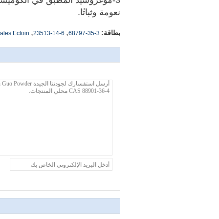
3-موغروسيد المطبق في الكوميستيك
نعومة وثباتًا.
,
,
بطاقة:
68797-35-3
23513-14-6
men Euryales Ectoin