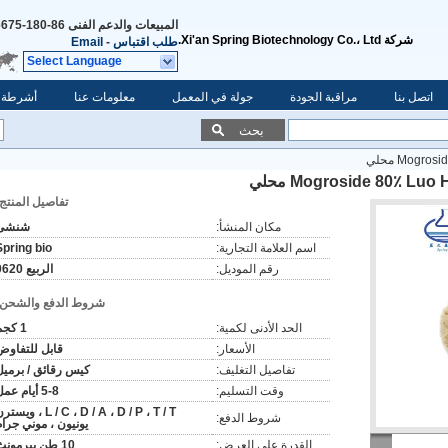
المبيعات والدعم الفنى
86-180-6675-5943
شركة Xi'an Spring Biotechnology Co.، Ltd.
طلب اقتباس
-
Email
Select Language
اتصل بنا
مراقبة الجودة
جولة في المعمل
معلومات عنا
أشرطة ف
بحث
Mog محلي
Mogroside 80٪ L محلي
تفاصيل المنتج:
مكان المنشأ:
شنشى
اسم العلامة التجارية:
Spring bio
رقم الموديل:
الربيع 0620
شروط الدفع والشحن:
الحد الأدنى لكمية:
1 كجم
الأسعار:
قابل للتفاوض
تفاصيل التغليف:
كيس رقائق / برميل
وقت التسليم:
5-8 أيام عمل
L / C ، D / A ، D / P ، T / T ، ويس
شروط الدفع:
يونيون ، موني جرام
القدرة على العرض:
10 طن بيرمونث