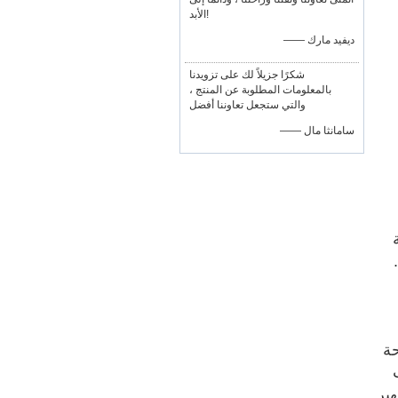
الأبد!
—— ديفيد مارك
شكرًا جزيلاً لك على تزويدنا
بالمعلومات المطلوبة عن المنتج ،
والتي ستجعل تعاوننا أفضل
—— سامانثا مال
مة
.
حة
هير