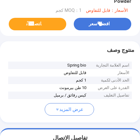
Powder
الأسعار：قابل للتفاوض
MOQ：1 كجم
افضل سعر
ﺎﺘﺼﻟ ﺍﻶﻧ
منتوج وصف
اسم العلامة التجارية
Spring bio
الأسعار
قابل للتفاوض
الحد الأدنى لكمية
1 كجم
القدرة على العرض
10 طن بيرمونث
تفاصيل التغليف
كيس رقائق / برميل
عرض المزيد
تفاصيل الاتصال