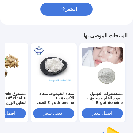
استمر
المنتجات الموصى بها
مستحضرات التجميل
مضاد الشيخوخة مضاد
مسحوق inda
المواد الخام مسحوق L-
الأكسدة L-
icinalis
Ergothioneine
Ergothioneine الصف
لتقليل الوزن
مسحوق مضادات
التجميلي CAS 497-30-
الأكسدة للعناية بالبشرة
3
افضل سعر
افضل سعر
افضل سع