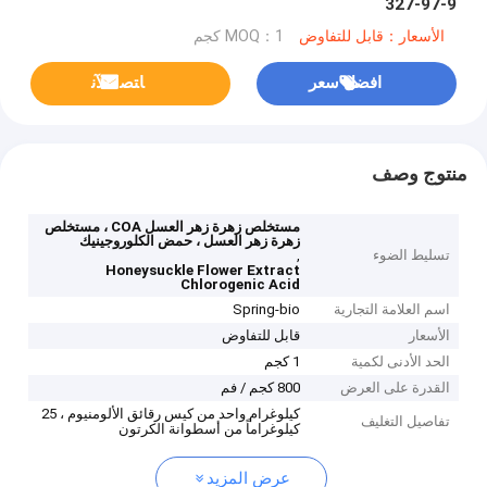
327-97-9
الأسعار：قابل للتفاوض
MOQ：1 كجم
افضل سعر
ﺎﺘﺼﻟ ﺍﻶﻧ
منتوج وصف
مستخلص زهرة زهر العسل COA ، مستخلص
زهرة زهر العسل ، حمض الكلوروجينيك
تسليط الضوء
,
Honeysuckle Flower Extract
Chlorogenic Acid
اسم العلامة التجارية
Spring-bio
الأسعار
قابل للتفاوض
الحد الأدنى لكمية
1 كجم
القدرة على العرض
800 كجم / فم
كيلوغرام واحد من كيس رقائق الألومنيوم ، 25
تفاصيل التغليف
كيلوغراماً من أسطوانة الكرتون
عرض المزيد