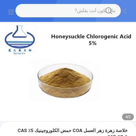
4
/
2
خلاصة زهرة زهر العسل COA حمض الكلوروجينيك 5٪ CAS