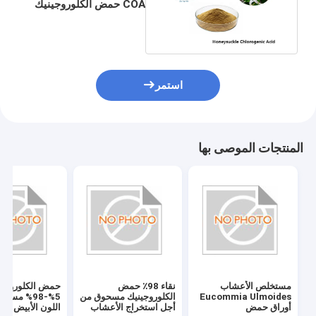
COA حمض الكلوروجينيك
5٪ CAS 327-97-9
استمر
المنتجات الموصى بها
مستخلص الأعشاب
نقاء 98٪ حمض
حمض الكلوروجي
Eucommia Ulmoides
الكلوروجينيك مسحوق من
5%-98% مس
أوراق حمض
أجل استخراج الأعشاب
اللون الأبيض ذا