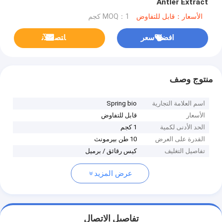
Antler Extract
الأسعار：قابل للتفاوض
MOQ：1 كجم
افضل سعر
ﺎﺘﺼﻟ ﺍﻶﻧ
منتوج وصف
اسم العلامة التجارية
Spring bio
الأسعار
قابل للتفاوض
الحد الأدنى لكمية
1 كجم
القدرة على العرض
10 طن بيرمونث
تفاصيل التغليف
كيس رقائق / برميل
عرض المزيد
تفاصيل الاتصال