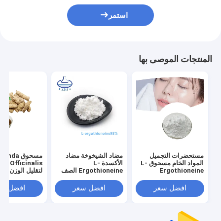
استمر
المنتجات الموصى بها
مستحضرات التجميل
مضاد الشيخوخة مضاد
مسحوق inda
المواد الخام مسحوق L-
الأكسدة L-
icinalis
Ergothioneine
Ergothioneine الصف
لتقليل الوزن
مسحوق مضادات
التجميلي CAS 497-30-
الأكسدة للعناية بالبشرة
3
افضل سعر
افضل سعر
افضل سع