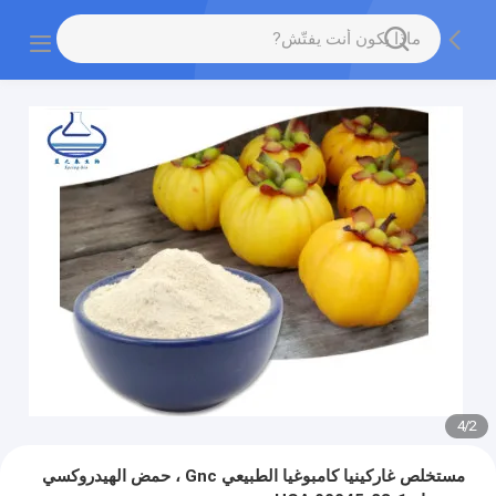
4
/
2
مستخلص غاركينيا كامبوغيا الطبيعي Gnc ، حمض الهيدروكسي