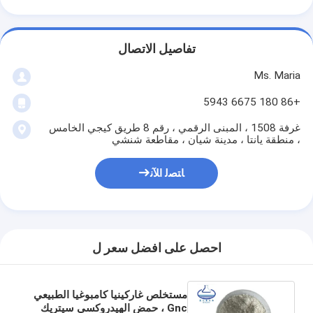
تفاصيل الاتصال
Ms. Maria
+86 180 6675 5943
غرفة 1508 ، المبنى الرقمي ، رقم 8 طريق كيجي الخامس
، منطقة يانتا ، مدينة شيان ، مقاطعة شنشي
ﺎﺘﺼﻟ ﺍﻶﻧ
احصل على افضل سعر ل
مستخلص غاركينيا كامبوغيا الطبيعي
Gnc ، حمض الهيدروكسي سيتريك