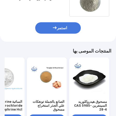
HCA 90045-23-1
استمر
المنتجات الموصى بها
مسحوق هيدروكلوريد
الصانع بالجملة تونغكات
السائبة ine
السينفرين CAS 5985-
علي الجذر استخراج
Hydrochloride
28-4
مسحوق
ynephrine Hcl
er CAS 5985-