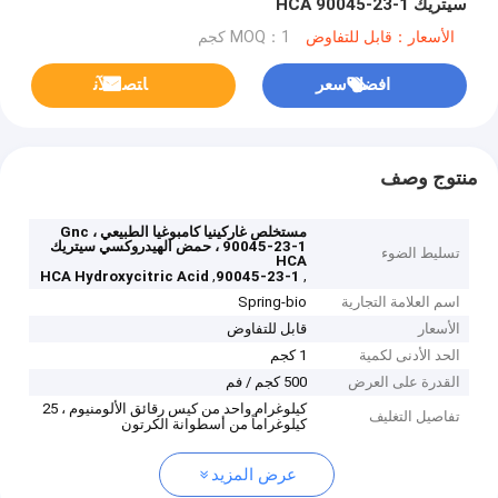
سيتريك HCA 90045-23-1
الأسعار：قابل للتفاوض
MOQ：1 كجم
افضل سعر
ﺎﺘﺼﻟ ﺍﻶﻧ
منتوج وصف
مستخلص غاركينيا كامبوغيا الطبيعي Gnc ،
90045-23-1 ، حمض الهيدروكسي سيتريك
تسليط الضوء
HCA
,
,
HCA Hydroxycitric Acid
90045-23-1
اسم العلامة التجارية
Spring-bio
الأسعار
قابل للتفاوض
الحد الأدنى لكمية
1 كجم
القدرة على العرض
500 كجم / فم
كيلوغرام واحد من كيس رقائق الألومنيوم ، 25
تفاصيل التغليف
كيلوغراماً من أسطوانة الكرتون
عرض المزيد