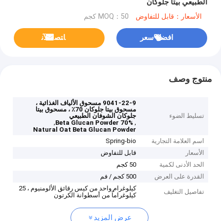
الطبيعي بيتا جلوكان
الأسعار：قابل للتفاوض
MOQ：50 كجم
افضل سعر
ﺎﺘﺼﻟ ﺍﻶﻧ
منتوج وصف
9041-22-9 مسحوق الألياف الغذائية ،
مسحوق بيتا جلوكان 70٪ ، مسحوق بيتا
تسليط الضوء
جلوكان الشوفان الطبيعي
,
,
70% Beta Glucan Powder
Natural Oat Beta Glucan Powder
اسم العلامة التجارية
Spring-bio
الأسعار
قابل للتفاوض
الحد الأدنى لكمية
50 كجم
القدرة على العرض
500 كجم / فم
كيلوغرام واحد من كيس رقائق الألومنيوم ، 25
تفاصيل التغليف
كيلوغراماً من أسطوانة الكرتون
عرض المزيد