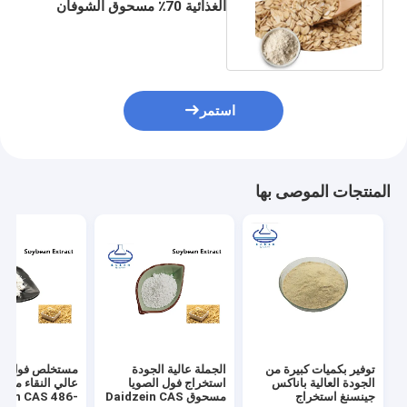
الغذائية 70٪ مسحوق الشوفان
الطبيعي بيتا جلوكان
استمر
المنتجات الموصى بها
توفير بكميات كبيرة من
الجملة عالية الجودة
مستخلص فول ال
الجودة العالية باناكس
استخراج فول الصويا
عالي النقاء مس
جينسنغ استخراج
مسحوق Daidzein CAS
zein CAS 486-