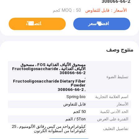
308066-66-2
الأسعار：قابل للتفاوض
MOQ：50 كجم
افضل سعر
ﺎﺘﺼﻟ ﺍﻶﻧ
منتوج وصف
مسحوق الألياف الغذائية FOS ، مسحوق
الألياف الغذائية Fructooligosaccharide ،
308066-66-2
تسليط الضوء
,
Fructooligosaccharide Dietary Fiber
Powder
,
308066-66-2
اسم العلامة التجارية
Spring-bio
الأسعار
قابل للتفاوض
الحد الأدنى لكمية
50 كجم
القدرة على العرض
5Ton / الفم
كيلوغرام واحد من كيس رقائق الألومنيوم ، 25
تفاصيل التغليف
كيلوغراماً من أسطوانة الكرتون